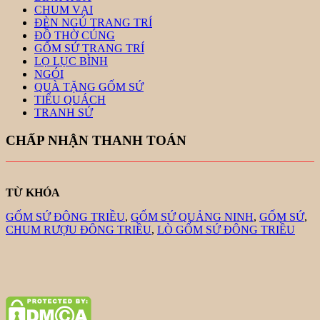
CHUM VẠI
ĐÈN NGỦ TRANG TRÍ
ĐỒ THỜ CÚNG
GỐM SỨ TRANG TRÍ
LỌ LỤC BÌNH
NGÓI
QUÀ TẶNG GỐM SỨ
TIỂU QUÁCH
TRANH SỨ
CHẤP NHẬN THANH TOÁN
TỪ KHÓA
GỐM SỨ ĐÔNG TRIỀU
,
GỐM SỨ QUẢNG NINH
,
GỐM SỨ
,
CHUM RƯỢU ĐÔNG TRIỀU
,
LÒ GỐM SỨ ĐÔNG TRIỀU