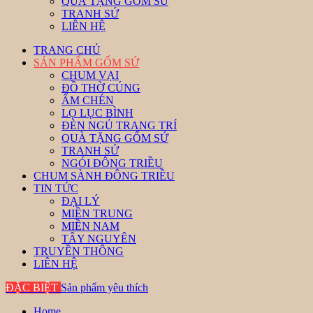
QUÀ TẶNG GỐM SỨ
TRANH SỨ
LIÊN HỆ
TRANG CHỦ
SẢN PHẨM GỐM SỨ
CHUM VẠI
ĐỒ THỜ CÚNG
ẤM CHÉN
LỌ LỤC BÌNH
ĐÈN NGỦ TRANG TRÍ
QUÀ TẶNG GỐM SỨ
TRANH SỨ
NGÓI ĐÔNG TRIỀU
CHUM SÀNH ĐÔNG TRIỀU
TIN TỨC
ĐẠI LÝ
MIỀN TRUNG
MIỀN NAM
TÂY NGUYÊN
TRUYỀN THÔNG
LIÊN HỆ
ĐẶC BIỆT
Sản phẩm yêu thích
Home