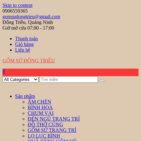
Skip to content
0906559365
gomsudongtrieu@gmail.com
Đông Triều, Quảng Ninh
Giờ mở cửa 07:00 - 17:00
Thanh toán
Giỏ hàng
Liên hệ
GỐM SỨ ĐÔNG TRIỀU
0
Sản phẩm
ẤM CHÉN
BÌNH HOA
CHUM VẠI
ĐÈN NGỦ TRANG TRÍ
ĐỒ THỜ CÚNG
GỐM SỨ TRANG TRÍ
LỌ LỤC BÌNH