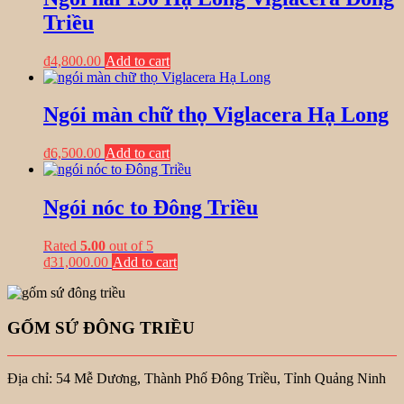
Triều
₫
4,800.00
Add to cart
Ngói màn chữ thọ Viglacera Hạ Long
₫
6,500.00
Add to cart
Ngói nóc to Đông Triều
Rated
5.00
out of 5
₫
31,000.00
Add to cart
GỐM SỨ ĐÔNG TRIỀU
Địa chỉ: 54 Mễ Dương, Thành Phố Đông Triều, Tỉnh Quảng Ninh