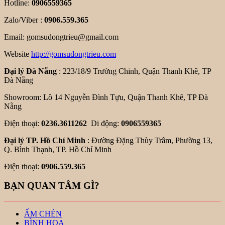
Hotline:
0906559365
Zalo/Viber :
0906.559.365
Email: gomsudongtrieu@gmail.com
Website
http://gomsudongtrieu.com
Đại lý Đà Nẵng
: 223/18/9 Trường Chinh, Quận Thanh Khê, TP
Đà Nẵng
Showroom: Lô 14 Nguyễn Đình Tựu, Quận Thanh Khê, TP Đà
Nẵng
Điện thoại:
0236.3611262
Di động:
0906559365
Đại lý TP. Hồ Chí Minh
: Đường Đặng Thùy Trâm, Phường 13,
Q. Bình Thạnh, TP. Hồ Chí Minh
Điện thoại:
0906.559.365
BẠN QUAN TÂM GÌ?
ẤM CHÉN
BÌNH HOA