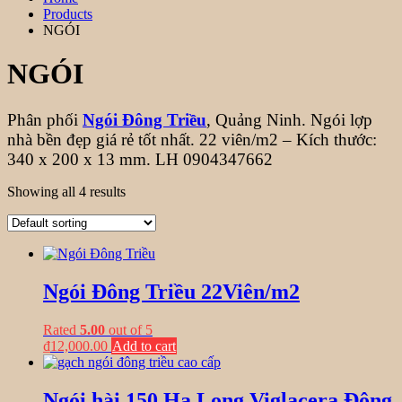
Products
NGÓI
NGÓI
Phân phối
Ngói Đông Triều
, Quảng Ninh. Ngói lợp
nhà bền đẹp giá rẻ tốt nhất. 22 viên/m2 – Kích thước:
340 x 200 x 13 mm. LH 0904347662
Showing all 4 results
Ngói Đông Triều 22Viên/m2
Rated
5.00
out of 5
₫
12,000.00
Add to cart
Ngói hài 150 Hạ Long Viglacera Đông