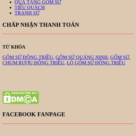
QUÀ TẶNG GỐM SỨ
TIỂU QUÁCH
TRANH SỨ
CHẤP NHẬN THANH TOÁN
TỪ KHÓA
GỐM SỨ ĐÔNG TRIỀU
,
GỐM SỨ QUẢNG NINH
,
GỐM SỨ
,
CHUM RƯỢU ĐÔNG TRIỀU
,
LÒ GỐM SỨ ĐÔNG TRIỀU
FACEBOOK FANPAGE