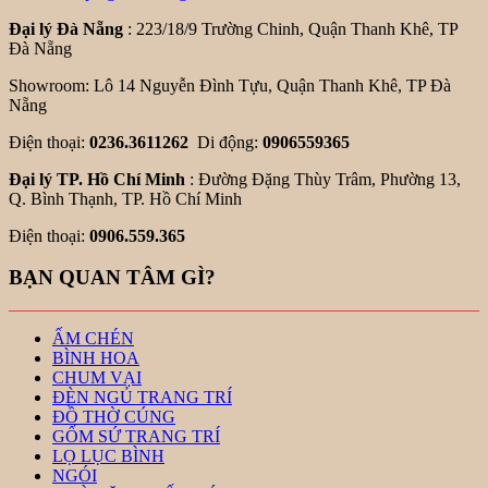
Đại lý Đà Nẵng
: 223/18/9 Trường Chinh, Quận Thanh Khê, TP
Đà Nẵng
Showroom: Lô 14 Nguyễn Đình Tựu, Quận Thanh Khê, TP Đà
Nẵng
Điện thoại:
0236.3611262
Di động:
0906559365
Đại lý TP. Hồ Chí Minh
: Đường Đặng Thùy Trâm, Phường 13,
Q. Bình Thạnh, TP. Hồ Chí Minh
Điện thoại:
0906.559.365
BẠN QUAN TÂM GÌ?
ẤM CHÉN
BÌNH HOA
CHUM VẠI
ĐÈN NGỦ TRANG TRÍ
ĐỒ THỜ CÚNG
GỐM SỨ TRANG TRÍ
LỌ LỤC BÌNH
NGÓI