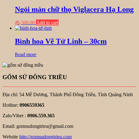
Ngói màn chữ thọ Viglacera Hạ Long
₫
6,500.00
Add to cart
Bình hoa Vẽ Tứ Linh – 30cm
Read more
GỐM SỨ ĐÔNG TRIỀU
Địa chỉ: 54 Mễ Dương, Thành Phố Đông Triều, Tỉnh Quảng Ninh
Hotline:
0906559365
Zalo/Viber :
0906.559.365
Email: gomsudongtrieu@gmail.com
Website
http://gomsudongtrieu.com