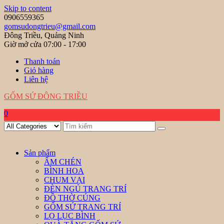
Skip to content
0906559365
gomsudongtrieu@gmail.com
Đông Triều, Quảng Ninh
Giờ mở cửa 07:00 - 17:00
Thanh toán
Giỏ hàng
Liên hệ
GỐM SỨ ĐÔNG TRIỀU
0
Sản phẩm
ẤM CHÉN
BÌNH HOA
CHUM VẠI
ĐÈN NGỦ TRANG TRÍ
ĐỒ THỜ CÚNG
GỐM SỨ TRANG TRÍ
LỌ LỤC BÌNH