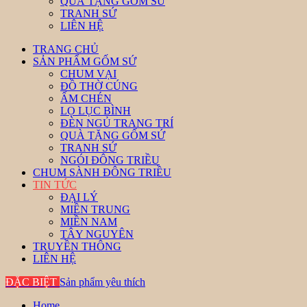
QUÀ TẶNG GỐM SỨ
TRANH SỨ
LIÊN HỆ
TRANG CHỦ
SẢN PHẨM GỐM SỨ
CHUM VẠI
ĐỒ THỜ CÚNG
ẤM CHÉN
LỌ LỤC BÌNH
ĐÈN NGỦ TRANG TRÍ
QUÀ TẶNG GỐM SỨ
TRANH SỨ
NGÓI ĐÔNG TRIỀU
CHUM SÀNH ĐÔNG TRIỀU
TIN TỨC
ĐẠI LÝ
MIỀN TRUNG
MIỀN NAM
TÂY NGUYÊN
TRUYỀN THÔNG
LIÊN HỆ
ĐẶC BIỆT
Sản phẩm yêu thích
Home