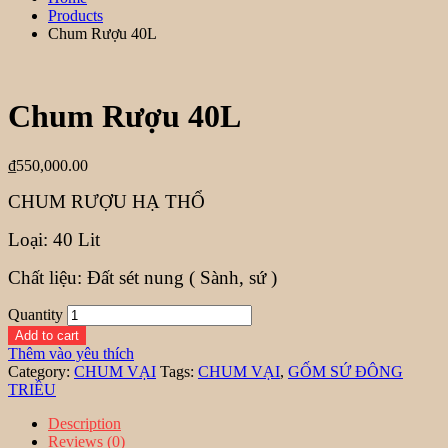
Products
Chum Rượu 40L
Chum Rượu 40L
₫
550,000.00
CHUM RƯỢU HẠ THỔ
Loại: 40 Lit
Chất liệu: Đất sét nung ( Sành, sứ )
Quantity
Add to cart
Thêm vào yêu thích
Category:
CHUM VẠI
Tags:
CHUM VẠI
,
GỐM SỨ ĐÔNG
TRIỀU
Description
Reviews (0)