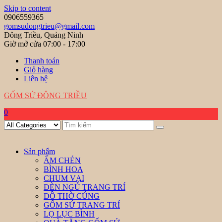
Skip to content
0906559365
gomsudongtrieu@gmail.com
Đông Triều, Quảng Ninh
Giờ mở cửa 07:00 - 17:00
Thanh toán
Giỏ hàng
Liên hệ
GỐM SỨ ĐÔNG TRIỀU
0
Sản phẩm
ẤM CHÉN
BÌNH HOA
CHUM VẠI
ĐÈN NGỦ TRANG TRÍ
ĐỒ THỜ CÚNG
GỐM SỨ TRANG TRÍ
LỌ LỤC BÌNH