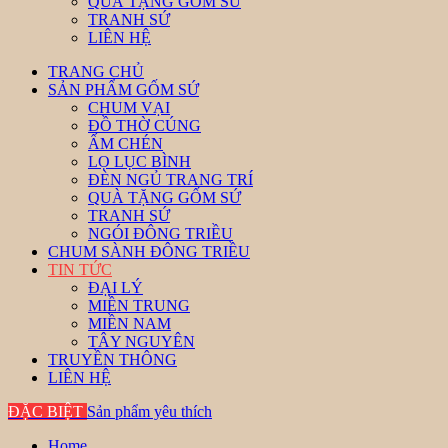
QUÀ TẶNG GỐM SỨ
TRANH SỨ
LIÊN HỆ
TRANG CHỦ
SẢN PHẨM GỐM SỨ
CHUM VẠI
ĐỒ THỜ CÚNG
ẤM CHÉN
LỌ LỤC BÌNH
ĐÈN NGỦ TRANG TRÍ
QUÀ TẶNG GỐM SỨ
TRANH SỨ
NGÓI ĐÔNG TRIỀU
CHUM SÀNH ĐÔNG TRIỀU
TIN TỨC
ĐẠI LÝ
MIỀN TRUNG
MIỀN NAM
TÂY NGUYÊN
TRUYỀN THÔNG
LIÊN HỆ
ĐẶC BIỆT
Sản phẩm yêu thích
Home