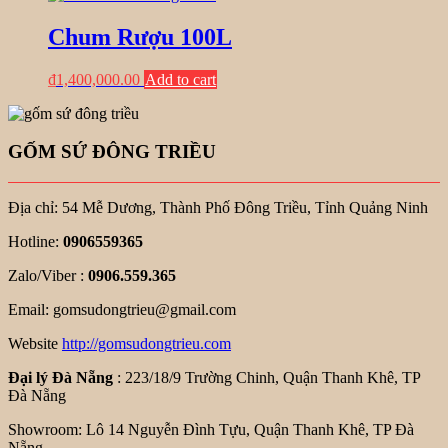
Chum Rượu 100L
₫
1,400,000.00
Add to cart
GỐM SỨ ĐÔNG TRIỀU
Địa chỉ: 54 Mễ Dương, Thành Phố Đông Triều, Tỉnh Quảng Ninh
Hotline:
0906559365
Zalo/Viber :
0906.559.365
Email: gomsudongtrieu@gmail.com
Website
http://gomsudongtrieu.com
Đại lý Đà Nẵng
: 223/18/9 Trường Chinh, Quận Thanh Khê, TP
Đà Nẵng
Showroom: Lô 14 Nguyễn Đình Tựu, Quận Thanh Khê, TP Đà
Nẵng