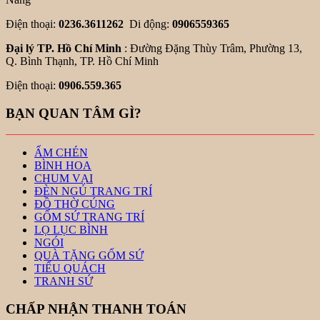
Điện thoại:
0236.3611262
Di động:
0906559365
Đại lý TP. Hồ Chí Minh
: Đường Đặng Thùy Trâm, Phường 13,
Q. Bình Thạnh, TP. Hồ Chí Minh
Điện thoại:
0906.559.365
BẠN QUAN TÂM GÌ?
ẤM CHÉN
BÌNH HOA
CHUM VẠI
ĐÈN NGỦ TRANG TRÍ
ĐỒ THỜ CÚNG
GỐM SỨ TRANG TRÍ
LỌ LỤC BÌNH
NGÓI
QUÀ TẶNG GỐM SỨ
TIỂU QUÁCH
TRANH SỨ
CHẤP NHẬN THANH TOÁN