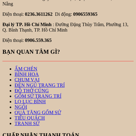
Nẵng
Điện thoại:
0236.3611262
Di động:
0906559365
Đại lý TP. Hồ Chí Minh
: Đường Đặng Thùy Trâm, Phường 13,
Q. Bình Thạnh, TP. Hồ Chí Minh
Điện thoại:
0906.559.365
BẠN QUAN TÂM GÌ?
ẤM CHÉN
BÌNH HOA
CHUM VẠI
ĐÈN NGỦ TRANG TRÍ
ĐỒ THỜ CÚNG
GỐM SỨ TRANG TRÍ
LỌ LỤC BÌNH
NGÓI
QUÀ TẶNG GỐM SỨ
TIỂU QUÁCH
TRANH SỨ
CHẤP NHẬN THANH TOÁN