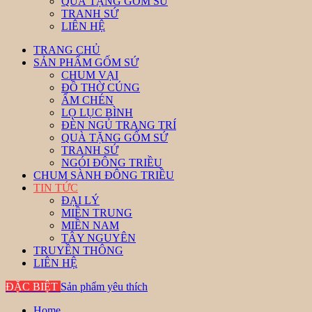
QUÀ TẶNG GỐM SỨ
TRANH SỨ
LIÊN HỆ
TRANG CHỦ
SẢN PHẨM GỐM SỨ
CHUM VẠI
ĐỒ THỜ CÚNG
ẤM CHÉN
LỌ LỤC BÌNH
ĐÈN NGỦ TRANG TRÍ
QUÀ TẶNG GỐM SỨ
TRANH SỨ
NGÓI ĐÔNG TRIỀU
CHUM SÀNH ĐÔNG TRIỀU
TIN TỨC
ĐẠI LÝ
MIỀN TRUNG
MIỀN NAM
TÂY NGUYÊN
TRUYỀN THÔNG
LIÊN HỆ
ĐẶC BIỆT
Sản phẩm yêu thích
Home