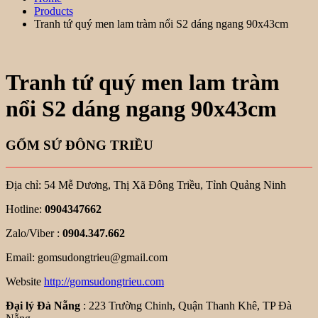
Products
Tranh tứ quý men lam tràm nổi S2 dáng ngang 90x43cm
Tranh tứ quý men lam tràm
nổi S2 dáng ngang 90x43cm
GỐM SỨ ĐÔNG TRIỀU
Địa chỉ: 54 Mễ Dương, Thị Xã Đông Triều, Tỉnh Quảng Ninh
Hotline:
0904347662
Zalo/Viber :
0904.347.662
Email: gomsudongtrieu@gmail.com
Website
http://gomsudongtrieu.com
Đại lý Đà Nẵng
: 223 Trường Chinh, Quận Thanh Khê, TP Đà