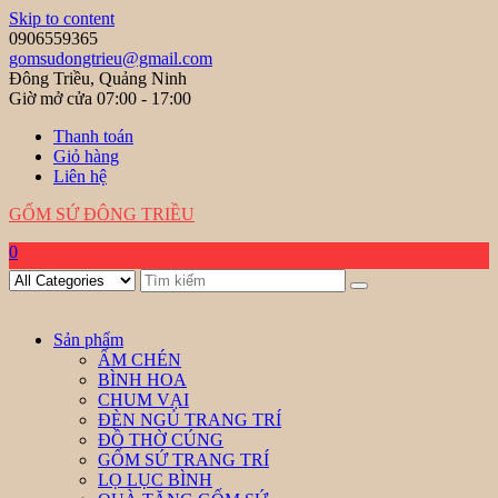
Skip to content
0906559365
gomsudongtrieu@gmail.com
Đông Triều, Quảng Ninh
Giờ mở cửa 07:00 - 17:00
Thanh toán
Giỏ hàng
Liên hệ
GỐM SỨ ĐÔNG TRIỀU
0
Sản phẩm
ẤM CHÉN
BÌNH HOA
CHUM VẠI
ĐÈN NGỦ TRANG TRÍ
ĐỒ THỜ CÚNG
GỐM SỨ TRANG TRÍ
LỌ LỤC BÌNH