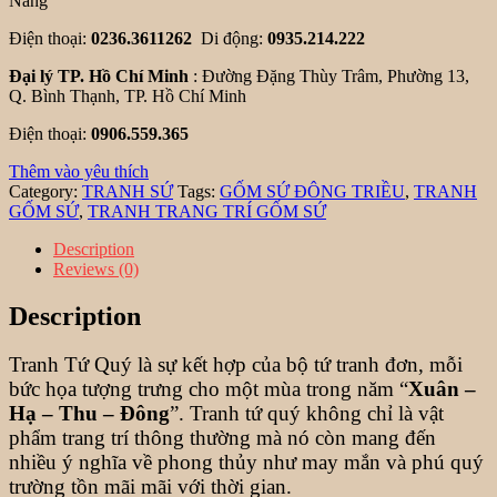
Nẵng
Điện thoại:
0236.3611262
Di động:
0935.214.222
Đại lý TP. Hồ Chí Minh
: Đường Đặng Thùy Trâm, Phường 13,
Q. Bình Thạnh, TP. Hồ Chí Minh
Điện thoại:
0906.559.365
Thêm vào yêu thích
Category:
TRANH SỨ
Tags:
GỐM SỨ ĐÔNG TRIỀU
,
TRANH
GỐM SỨ
,
TRANH TRANG TRÍ GỐM SỨ
Description
Reviews (0)
Description
Tranh Tứ Quý là sự kết hợp của bộ tứ tranh đơn, mỗi
bức họa tượng trưng cho một mùa trong năm “
Xuân –
Hạ – Thu – Đông
”. Tranh tứ quý không chỉ là vật
phẩm trang trí thông thường mà nó còn mang đến
nhiều ý nghĩa về phong thủy như may mắn và phú quý
trường tồn mãi mãi với thời gian.